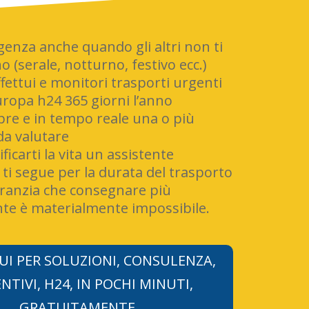
urgenza anche quando gli altri non ti
 (serale, notturno, festivo ecc.)
effettui e monitori trasporti urgenti
uropa h24 365 giorni l’anno
pre e in tempo reale una o più
da valutare
ficarti la vita un assistente
ti segue per la durata del trasporto
aranzia che consegnare più
te è materialmente impossibile.
UI PER SOLUZIONI, CONSULENZA,
NTIVI, H24, IN POCHI MINUTI,
GRATUITAMENTE