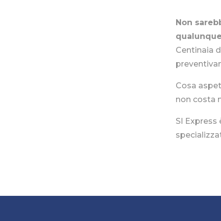
Non sarebb
qualunque
Centinaia d
preventiv
Cosa aspett
non costa n
SI Express
specializzat