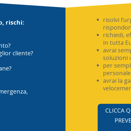
risolvi l’
, rischi:
rispondono
richiedi, 
in tutta E
nto?
avrai sem
lior cliente?
soluzioni 
per sempli
mane?
personale 
avrai la g
velocemen
emergenza,
CLICCA Q
PREVE